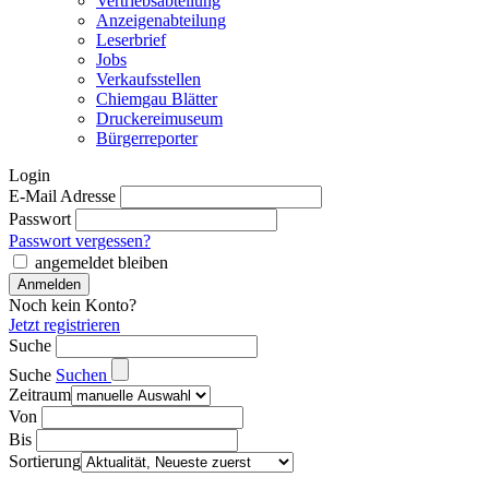
Vertriebsabteilung
Anzeigenabteilung
Leserbrief
Jobs
Verkaufsstellen
Chiemgau Blätter
Druckereimuseum
Bürgerreporter
Login
E-Mail Adresse
Passwort
Passwort vergessen?
angemeldet bleiben
Noch kein Konto?
Jetzt registrieren
Suche
Suche
Suchen
Zeitraum
Von
Bis
Sortierung