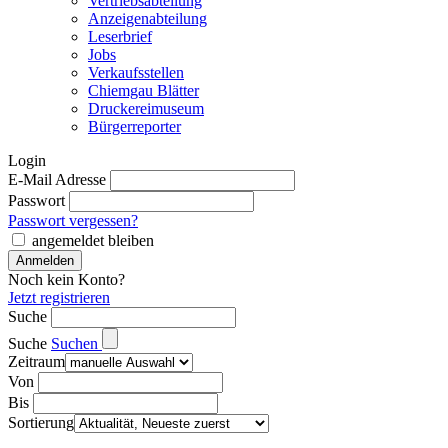
Vertriebsabteilung
Anzeigenabteilung
Leserbrief
Jobs
Verkaufsstellen
Chiemgau Blätter
Druckereimuseum
Bürgerreporter
Login
E-Mail Adresse
Passwort
Passwort vergessen?
angemeldet bleiben
Noch kein Konto?
Jetzt registrieren
Suche
Suche
Suchen
Zeitraum
Von
Bis
Sortierung