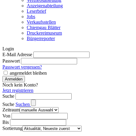
Vertriebsabteilung
Anzeigenabteilung
Leserbrief
Jobs
Verkaufsstellen
Chiemgau Blätter
Druckereimuseum
Bürgerreporter
Login
E-Mail Adresse
Passwort
Passwort vergessen?
angemeldet bleiben
Noch kein Konto?
Jetzt registrieren
Suche
Suche
Suchen
Zeitraum
Von
Bis
Sortierung