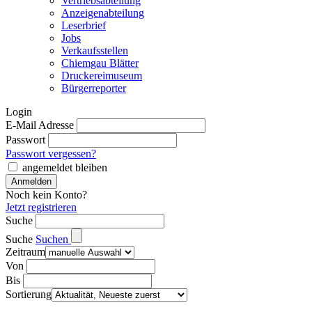
Vertriebsabteilung
Anzeigenabteilung
Leserbrief
Jobs
Verkaufsstellen
Chiemgau Blätter
Druckereimuseum
Bürgerreporter
Login
E-Mail Adresse
Passwort
Passwort vergessen?
angemeldet bleiben
Noch kein Konto?
Jetzt registrieren
Suche
Suche
Suchen
Zeitraum
Von
Bis
Sortierung