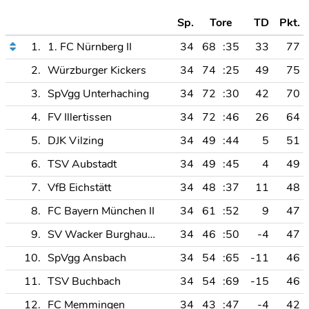
Sp.
Tore
TD
Pkt.
1.
1. FC Nürnberg II
34
68
:35
33
77
2.
Würzburger Kickers
34
74
:25
49
75
3.
SpVgg Unterhaching
34
72
:30
42
70
4.
FV Illertissen
34
72
:46
26
64
5.
DJK Vilzing
34
49
:44
5
51
6.
TSV Aubstadt
34
49
:45
4
49
7.
VfB Eichstätt
34
48
:37
11
48
8.
FC Bayern München II
34
61
:52
9
47
9.
SV Wacker Burghausen
34
46
:50
-4
47
10.
SpVgg Ansbach
34
54
:65
-11
46
11.
TSV Buchbach
34
54
:69
-15
46
12.
FC Memmingen
34
43
:47
-4
42