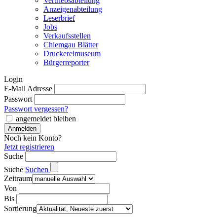
Vertriebsabteilung
Anzeigenabteilung
Leserbrief
Jobs
Verkaufsstellen
Chiemgau Blätter
Druckereimuseum
Bürgerreporter
Login
E-Mail Adresse
Passwort
Passwort vergessen?
angemeldet bleiben
Noch kein Konto?
Jetzt registrieren
Suche
Suche
Suchen
Zeitraum
Von
Bis
Sortierung