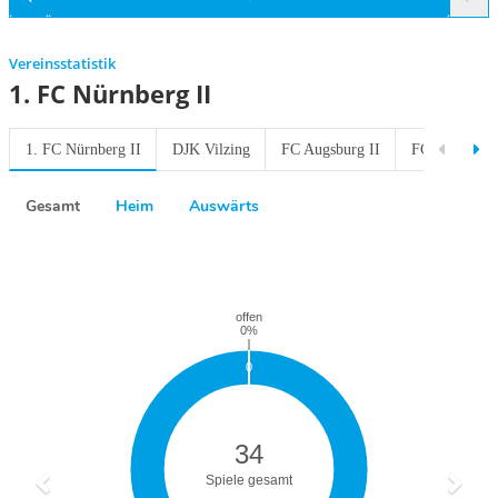
Vereinsstatistik
1. FC Nürnberg II
1. FC Nürnberg II
DJK Vilzing
FC Augsburg II
FC Bayern M
Gesamt
Heim
Auswärts
Previous
Next