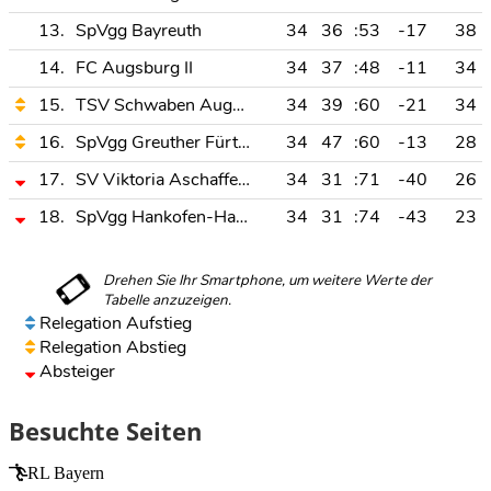
13.
SpVgg Bayreuth
34
36
:53
-17
38
14.
FC Augsburg II
34
37
:48
-11
34
15.
TSV Schwaben Augsburg
34
39
:60
-21
34
16.
SpVgg Greuther Fürth II
34
47
:60
-13
28
17.
SV Viktoria Aschaffenburg
34
31
:71
-40
26
18.
SpVgg Hankofen-Hailing
34
31
:74
-43
23
Relegation Aufstieg
Relegation Abstieg
Absteiger
Besuchte Seiten
RL Bayern