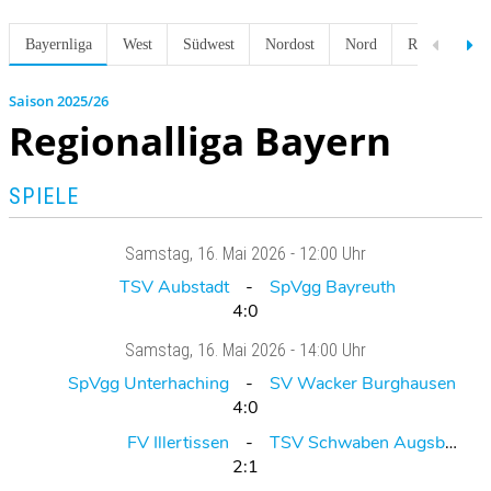
Bayernliga
West
Südwest
Nordost
Nord
Regionalliga
2025/26
Regionalliga Bayern
SPIELE
Samstag
, 16. Mai 2026 -
12:00 Uhr
TSV Aubstadt
SpVgg Bayreuth
4:0
Samstag
, 16. Mai 2026 -
14:00 Uhr
SpVgg Unterhaching
SV Wacker Burghausen
4:0
FV Illertissen
TSV Schwaben Augsburg
2:1