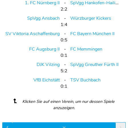
1. FC Nürnberg II
SpVgg Hankofen-Hailing
2:2
SpVgg Ansbach
Würzburger Kickers
1:4
SV Viktoria Aschaffenburg
FC Bayern München II
0:5
FC Augsburg II
FC Memmingen
0:1
DJK Vilzing
SpVgg Greuther Fürth II
5:2
VfB Eichstätt
TSV Buchbach
0:1
Klicken Sie auf einen Verein, um nur dessen Spiele
anzuzeigen.