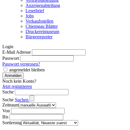
Vertriebsabteilung
Anzeigenabteilung
Leserbrief
Jobs
Verkaufsstellen
Chiemgau Blätter
Druckereimuseum
Bürgerreporter
Login
E-Mail Adresse
Passwort
Passwort vergessen?
angemeldet bleiben
Noch kein Konto?
Jetzt registrieren
Suche
Suche
Suchen
Zeitraum
Von
Bis
Sortierung