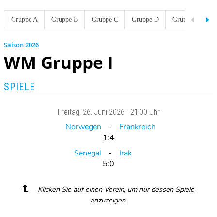
Gruppe A
Gruppe B
Gruppe C
Gruppe D
Gruppe E
G
2026
WM Gruppe I
SPIELE
Freitag
, 26. Juni 2026 -
21:00 Uhr
Norwegen
Frankreich
1:4
Senegal
Irak
5:0
Klicken Sie auf einen Verein, um nur dessen Spiele
anzuzeigen.