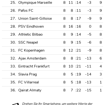
25.
Olympique Marseille
8
11
:14
-3
9
26.
Pafos FC
8
8
:11
-3
9
27.
Union Saint-Gilloise
8
8
:17
-9
9
28.
PSV Eindhoven
8
16
:16
0
8
29.
Athletic Bilbao
8
9
:14
-5
8
30.
SSC Neapel
8
9
:15
-6
8
31.
FC Kopenhagen
8
12
:21
-9
8
32.
Ajax Amsterdam
8
8
:21
-13
6
33.
Eintracht Frankfurt
8
10
:21
-11
4
34.
Slavia Prag
8
5
:19
-14
3
35.
FC Villarreal
8
5
:18
-13
1
36.
Qairat Almaty
8
7
:22
-15
1