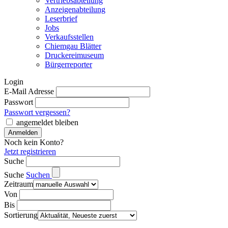
Vertriebsabteilung
Anzeigenabteilung
Leserbrief
Jobs
Verkaufsstellen
Chiemgau Blätter
Druckereimuseum
Bürgerreporter
Login
E-Mail Adresse
Passwort
Passwort vergessen?
angemeldet bleiben
Noch kein Konto?
Jetzt registrieren
Suche
Suche
Suchen
Zeitraum
Von
Bis
Sortierung