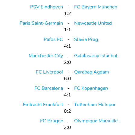
PSV Eindhoven
FC Bayern München
1:2
Paris Saint-Germain
Newcastle United
1:1
Pafos FC
Slavia Prag
4:1
Manchester City
Galatasaray Istanbul
2:0
FC Liverpool
Qarabag Agdam
6:0
FC Barcelona
FC Kopenhagen
4:1
Eintracht Frankfurt
Tottenham Hotspur
0:2
FC Brügge
Olympique Marseille
3:0