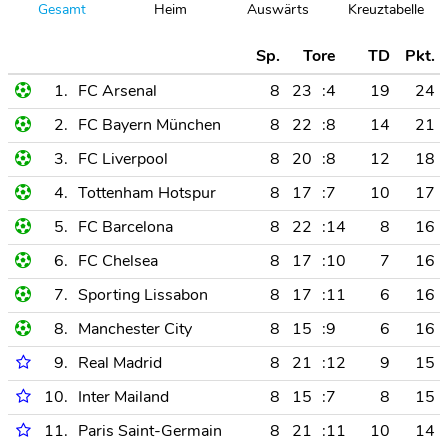
Gesamt
Heim
Auswärts
Kreuztabelle
Sp.
Tore
TD
Pkt.
1.
FC Arsenal
8
23
:4
19
24
2.
FC Bayern München
8
22
:8
14
21
3.
FC Liverpool
8
20
:8
12
18
4.
Tottenham Hotspur
8
17
:7
10
17
5.
FC Barcelona
8
22
:14
8
16
6.
FC Chelsea
8
17
:10
7
16
7.
Sporting Lissabon
8
17
:11
6
16
8.
Manchester City
8
15
:9
6
16
9.
Real Madrid
8
21
:12
9
15
10.
Inter Mailand
8
15
:7
8
15
11.
Paris Saint-Germain
8
21
:11
10
14