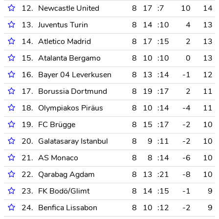
12.
Newcastle United
8
17
:7
10
14
13.
Juventus Turin
8
14
:10
4
13
14.
Atletico Madrid
8
17
:15
2
13
15.
Atalanta Bergamo
8
10
:10
0
13
16.
Bayer 04 Leverkusen
8
13
:14
-1
12
17.
Borussia Dortmund
8
19
:17
2
11
18.
Olympiakos Piräus
8
10
:14
-4
11
19.
FC Brügge
8
15
:17
-2
10
20.
Galatasaray Istanbul
8
9
:11
-2
10
21.
AS Monaco
8
8
:14
-6
10
22.
Qarabag Agdam
8
13
:21
-8
10
23.
FK Bodö/Glimt
8
14
:15
-1
9
24.
Benfica Lissabon
8
10
:12
-2
9