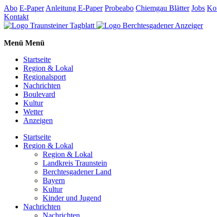
Abo
E-Paper
Anleitung E-Paper
Probeabo
Chiemgau Blätter
Jobs
Ko
Kontakt
Menü
Menü
Startseite
Region & Lokal
Regionalsport
Nachrichten
Boulevard
Kultur
Wetter
Anzeigen
Startseite
Region & Lokal
Region & Lokal
Landkreis Traunstein
Berchtesgadener Land
Bayern
Kultur
Kinder und Jugend
Nachrichten
Nachrichten