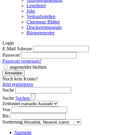
Anzeigenabteilung
Leserbrief
Jobs
Verkaufsstellen
Chiemgau Blätter
Druckereimuseum
Bürgerreporter
Login
E-Mail Adresse
Passwort
Passwort vergessen?
angemeldet bleiben
Noch kein Konto?
Jetzt registrieren
Suche
Suche
Suchen
Zeitraum
Von
Bis
Sortierung
Startseite