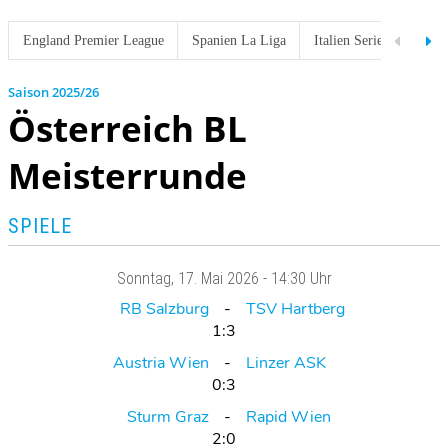
England Premier League
Spanien La Liga
Italien Serie A
Fran
2025/26
Österreich BL
Meisterrunde
SPIELE
Sonntag
, 17. Mai 2026 -
14:30 Uhr
RB Salzburg
TSV Hartberg
1:3
Austria Wien
Linzer ASK
0:3
Sturm Graz
Rapid Wien
2:0