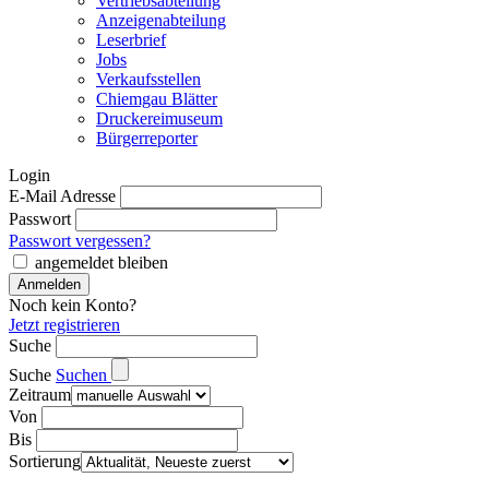
Vertriebsabteilung
Anzeigenabteilung
Leserbrief
Jobs
Verkaufsstellen
Chiemgau Blätter
Druckereimuseum
Bürgerreporter
Login
E-Mail Adresse
Passwort
Passwort vergessen?
angemeldet bleiben
Noch kein Konto?
Jetzt registrieren
Suche
Suche
Suchen
Zeitraum
Von
Bis
Sortierung