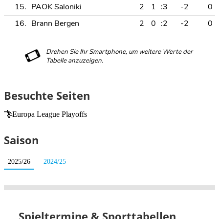
15.
PAOK Saloniki
2
1
:3
-2
0
16.
Brann Bergen
2
0
:2
-2
0
Besuchte Seiten
Europa League Playoffs
Saison
2025/26
2024/25
Spieltermine & Sporttabellen