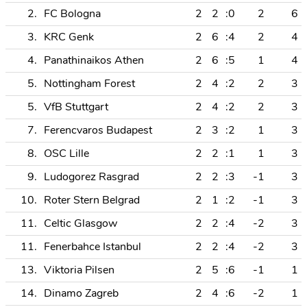
2.
FC Bologna
2
2
:0
2
6
3.
KRC Genk
2
6
:4
2
4
4.
Panathinaikos Athen
2
6
:5
1
4
5.
Nottingham Forest
2
4
:2
2
3
5.
VfB Stuttgart
2
4
:2
2
3
7.
Ferencvaros Budapest
2
3
:2
1
3
8.
OSC Lille
2
2
:1
1
3
9.
Ludogorez Rasgrad
2
2
:3
-1
3
10.
Roter Stern Belgrad
2
1
:2
-1
3
11.
Celtic Glasgow
2
2
:4
-2
3
11.
Fenerbahce Istanbul
2
2
:4
-2
3
13.
Viktoria Pilsen
2
5
:6
-1
1
14.
Dinamo Zagreb
2
4
:6
-2
1