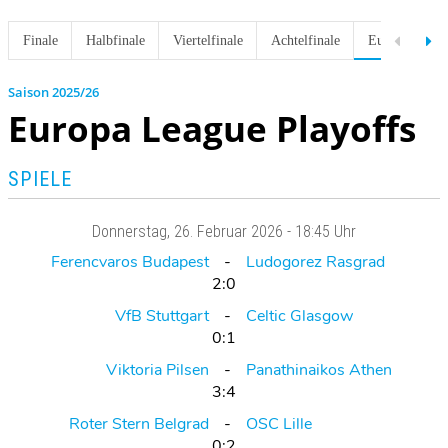
Finale
Halbfinale
Viertelfinale
Achtelfinale
Europa Leagu
2025/26
Europa League Playoffs
SPIELE
Donnerstag
, 26. Februar 2026 -
18:45 Uhr
Ferencvaros Budapest
Ludogorez Rasgrad
2:0
VfB Stuttgart
Celtic Glasgow
0:1
Viktoria Pilsen
Panathinaikos Athen
3:4
Roter Stern Belgrad
OSC Lille
0:2