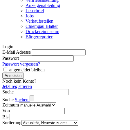
Vertriebsabteilung
Anzeigenabteilung
Leserbrief
Jobs
Verkaufsstellen
Chiemgau Blätter
Druckereimuseum
Bürgerreporter
Login
E-Mail Adresse
Passwort
Passwort vergessen?
angemeldet bleiben
Noch kein Konto?
Jetzt registrieren
Suche
Suche
Suchen
Zeitraum
Von
Bis
Sortierung