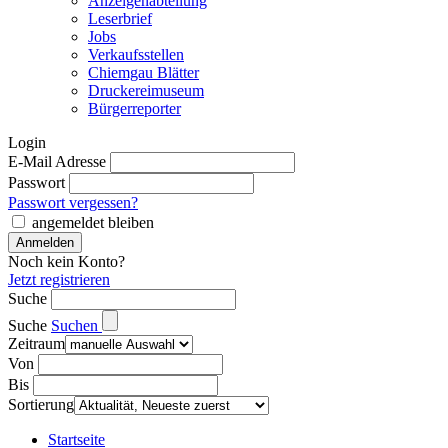
Anzeigenabteilung
Leserbrief
Jobs
Verkaufsstellen
Chiemgau Blätter
Druckereimuseum
Bürgerreporter
Login
E-Mail Adresse
Passwort
Passwort vergessen?
angemeldet bleiben
Noch kein Konto?
Jetzt registrieren
Suche
Suche
Suchen
Zeitraum
Von
Bis
Sortierung
Startseite