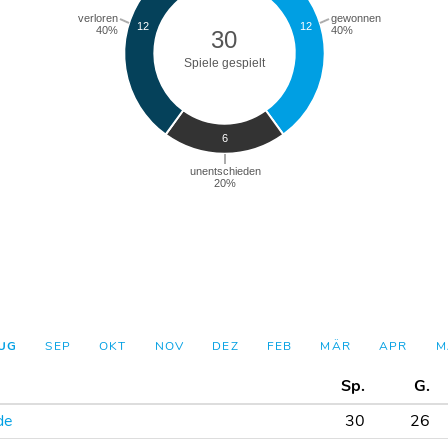
UG
SEP
OKT
NOV
DEZ
FEB
MÄR
APR
M
Sp.
G.
de
30
26