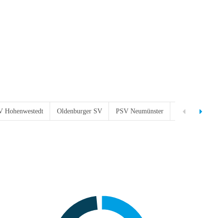
 Hohenwestedt
Oldenburger SV
PSV Neumünster
SV Eichede