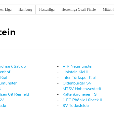
en-Liga
Hamburg
Hessenliga
Hessenliga Quali Finale
Mittelr
tein
rdmark Satrup
VfR Neumünster
enhof
Holstein Kiel II
 Kiel
Inter Türkspor Kiel
umünster
Oldenburger SV
8
MTSV Hohenwestedt
ßen 09 Reinfeld
Kaltenkirchener TS
SV
1.FC Phönix Lübeck II
ede
SV Todesfelde