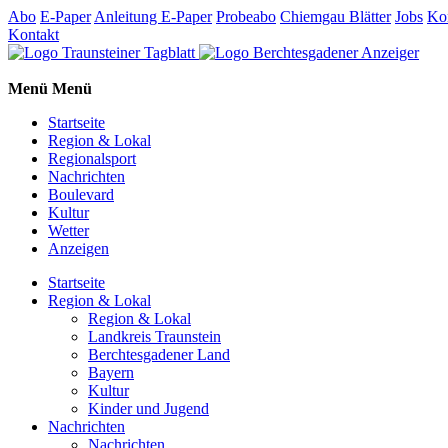
Abo
E-Paper
Anleitung E-Paper
Probeabo
Chiemgau Blätter
Jobs
Ko
Kontakt
Menü
Menü
Startseite
Region & Lokal
Regionalsport
Nachrichten
Boulevard
Kultur
Wetter
Anzeigen
Startseite
Region & Lokal
Region & Lokal
Landkreis Traunstein
Berchtesgadener Land
Bayern
Kultur
Kinder und Jugend
Nachrichten
Nachrichten