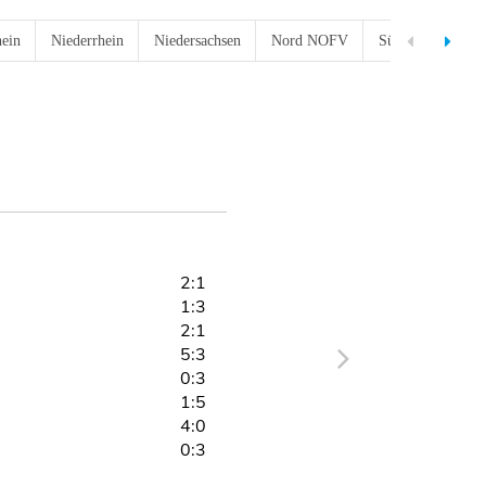
hein
Niederrhein
Niedersachsen
Nord NOFV
Süd NOFV
R
2:1
1:3
2:1
5:3
0:3
1:5
4:0
0:3