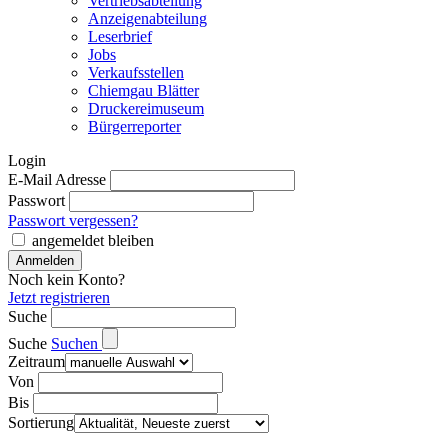
Vertriebsabteilung
Anzeigenabteilung
Leserbrief
Jobs
Verkaufsstellen
Chiemgau Blätter
Druckereimuseum
Bürgerreporter
Login
E-Mail Adresse
Passwort
Passwort vergessen?
angemeldet bleiben
Noch kein Konto?
Jetzt registrieren
Suche
Suche
Suchen
Zeitraum
Von
Bis
Sortierung