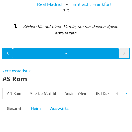
Real Madrid
Eintracht Frankfurt
3:0
Klicken Sie auf einen Verein, um nur dessen Spiele
anzuzeigen.
Vereinsstatistik
AS Rom
AS Rom
Atletico Madrid
Austria Wien
BK Häcken
Eintra
Gesamt
Heim
Auswärts
Previous
Next