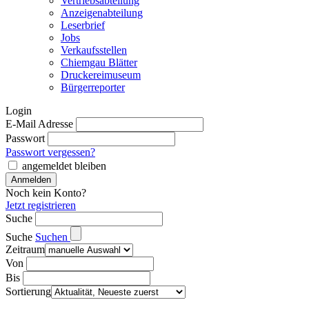
Vertriebsabteilung
Anzeigenabteilung
Leserbrief
Jobs
Verkaufsstellen
Chiemgau Blätter
Druckereimuseum
Bürgerreporter
Login
E-Mail Adresse
Passwort
Passwort vergessen?
angemeldet bleiben
Noch kein Konto?
Jetzt registrieren
Suche
Suche
Suchen
Zeitraum
Von
Bis
Sortierung