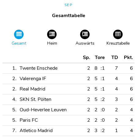
SEP
Gesamttabelle
Gesamt
Heim
Auswärts
Kreuztabelle
Sp.
Tore
TD
Pkt.
1.
Twente Enschede
2
8
:1
7
6
2.
Valerenga IF
2
5
:1
4
6
2.
Real Madrid
2
5
:1
4
6
4.
SKN St. Pölten
2
5
:2
3
6
5.
Oud-Heverlee Leuven
2
2
:0
2
4
5.
Paris FC
2
2
:0
2
4
7.
Atletico Madrid
2
3
:2
1
4