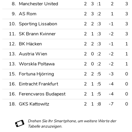
8.
Manchester United
2
3
:1
2
3
9.
AS Rom
2
3
:2
1
3
10.
Sporting Lissabon
2
2
:3
-1
3
11.
SK Brann Kvinner
2
1
:3
-2
3
12.
BK Häcken
2
2
:3
-1
1
13.
Austria Wien
2
0
:2
-2
1
13.
Worskla Poltawa
2
0
:2
-2
1
15.
Fortuna Hjörring
2
2
:5
-3
0
16.
Eintracht Frankfurt
2
1
:5
-4
0
16.
Ferencvaros Budapest
2
1
:5
-4
0
18.
GKS Kattowitz
2
1
:8
-7
0