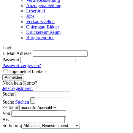
Vertriebsabteilung
Anzeigenabteilung
Leserbrief
Jobs
Verkaufsstellen
Chiemgau Blätter
Druckereimuseum
Bürgerreporter
Login
E-Mail Adresse
Passwort
Passwort vergessen?
angemeldet bleiben
Noch kein Konto?
Jetzt registrieren
Suche
Suche
Suchen
Zeitraum
Von
Bis
Sortierung