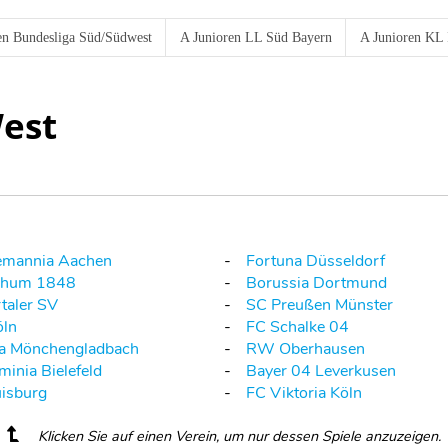
en Bundesliga Süd/Südwest
A Junioren LL Süd Bayern
A Junioren KL 
West
emannia Aachen
Fortuna Düsseldorf
chum 1848
Borussia Dortmund
taler SV
SC Preußen Münster
öln
FC Schalke 04
ia Mönchengladbach
RW Oberhausen
inia Bielefeld
Bayer 04 Leverkusen
isburg
FC Viktoria Köln
Klicken Sie auf einen Verein, um nur dessen Spiele anzuzeigen.