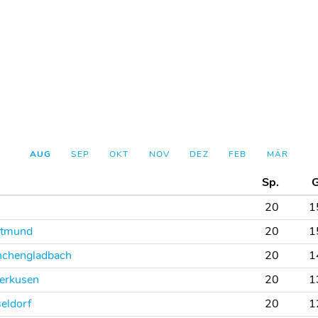
AUG
SEP
OKT
NOV
DEZ
FEB
MÄR
Sp.
G
20
1
rtmund
20
1
nchengladbach
20
1
verkusen
20
1
eldorf
20
1