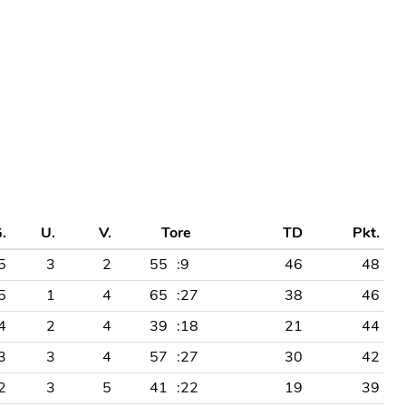
.
U.
V.
Tore
TD
Pkt.
5
3
2
55
:9
46
48
5
1
4
65
:27
38
46
4
2
4
39
:18
21
44
3
3
4
57
:27
30
42
2
3
5
41
:22
19
39