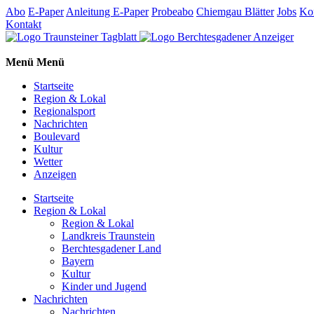
Abo
E-Paper
Anleitung E-Paper
Probeabo
Chiemgau Blätter
Jobs
Ko
Kontakt
Menü
Menü
Startseite
Region & Lokal
Regionalsport
Nachrichten
Boulevard
Kultur
Wetter
Anzeigen
Startseite
Region & Lokal
Region & Lokal
Landkreis Traunstein
Berchtesgadener Land
Bayern
Kultur
Kinder und Jugend
Nachrichten
Nachrichten