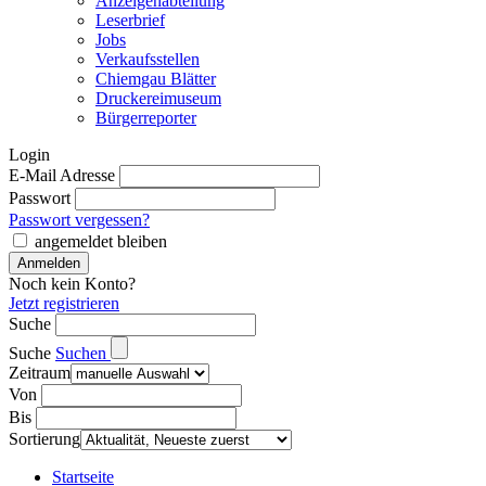
Anzeigenabteilung
Leserbrief
Jobs
Verkaufsstellen
Chiemgau Blätter
Druckereimuseum
Bürgerreporter
Login
E-Mail Adresse
Passwort
Passwort vergessen?
angemeldet bleiben
Noch kein Konto?
Jetzt registrieren
Suche
Suche
Suchen
Zeitraum
Von
Bis
Sortierung
Startseite