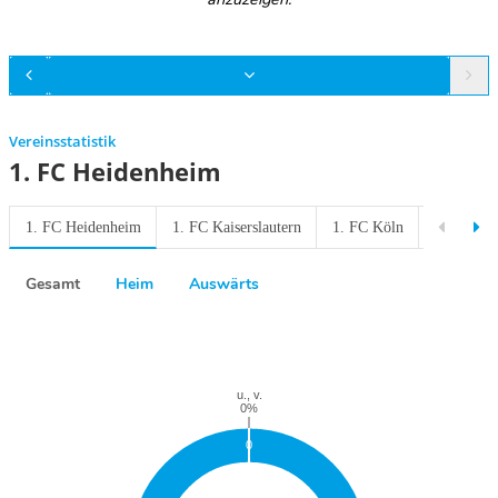
Vereinsstatistik
1. FC Heidenheim
1. FC Heidenheim
1. FC Kaiserslautern
1. FC Köln
1. FC Lok
Gesamt
Heim
Auswärts
Previous
Next