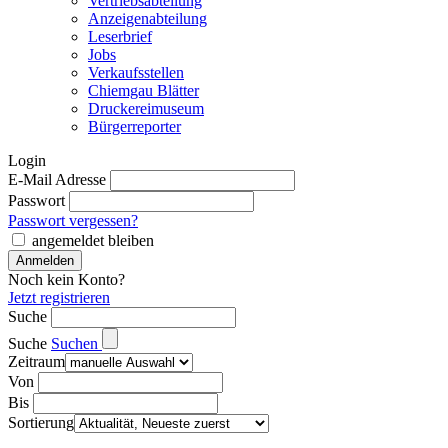
Vertriebsabteilung
Anzeigenabteilung
Leserbrief
Jobs
Verkaufsstellen
Chiemgau Blätter
Druckereimuseum
Bürgerreporter
Login
E-Mail Adresse
Passwort
Passwort vergessen?
angemeldet bleiben
Noch kein Konto?
Jetzt registrieren
Suche
Suche
Suchen
Zeitraum
Von
Bis
Sortierung