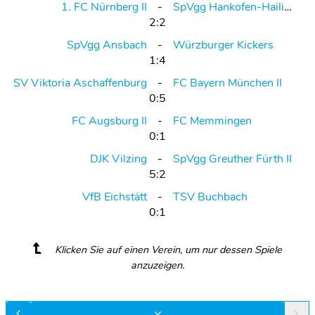
1. FC Nürnberg II
SpVgg Hankofen-Hailing
2:2
SpVgg Ansbach
Würzburger Kickers
1:4
SV Viktoria Aschaffenburg
FC Bayern München II
0:5
FC Augsburg II
FC Memmingen
0:1
DJK Vilzing
SpVgg Greuther Fürth II
5:2
VfB Eichstätt
TSV Buchbach
0:1
Klicken Sie auf einen Verein, um nur dessen Spiele
anzuzeigen.