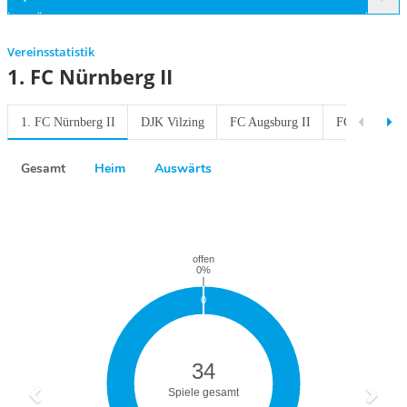
Vereinsstatistik
1. FC Nürnberg II
1. FC Nürnberg II
DJK Vilzing
FC Augsburg II
FC Bayern M
Gesamt
Heim
Auswärts
Previous
Next