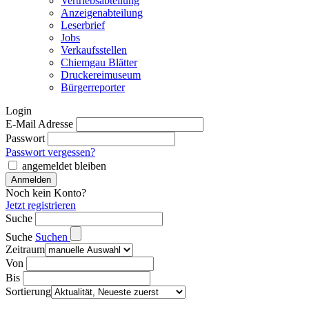
Vertriebsabteilung
Anzeigenabteilung
Leserbrief
Jobs
Verkaufsstellen
Chiemgau Blätter
Druckereimuseum
Bürgerreporter
Login
E-Mail Adresse
Passwort
Passwort vergessen?
angemeldet bleiben
Noch kein Konto?
Jetzt registrieren
Suche
Suche
Suchen
Zeitraum
Von
Bis
Sortierung