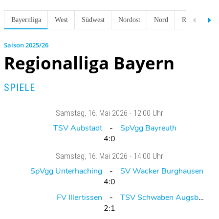
Bayernliga
West
Südwest
Nordost
Nord
Regionalliga
2025/26
Regionalliga Bayern
SPIELE
Samstag
, 16. Mai 2026 -
12:00 Uhr
TSV Aubstadt
SpVgg Bayreuth
4:0
Samstag
, 16. Mai 2026 -
14:00 Uhr
SpVgg Unterhaching
SV Wacker Burghausen
4:0
FV Illertissen
TSV Schwaben Augsburg
2:1