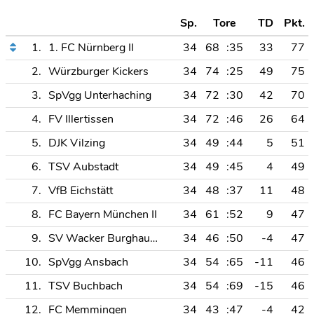
Sp.
Tore
TD
Pkt.
1.
1. FC Nürnberg II
34
68
:35
33
77
2.
Würzburger Kickers
34
74
:25
49
75
3.
SpVgg Unterhaching
34
72
:30
42
70
4.
FV Illertissen
34
72
:46
26
64
5.
DJK Vilzing
34
49
:44
5
51
6.
TSV Aubstadt
34
49
:45
4
49
7.
VfB Eichstätt
34
48
:37
11
48
8.
FC Bayern München II
34
61
:52
9
47
9.
SV Wacker Burghausen
34
46
:50
-4
47
10.
SpVgg Ansbach
34
54
:65
-11
46
11.
TSV Buchbach
34
54
:69
-15
46
12.
FC Memmingen
34
43
:47
-4
42