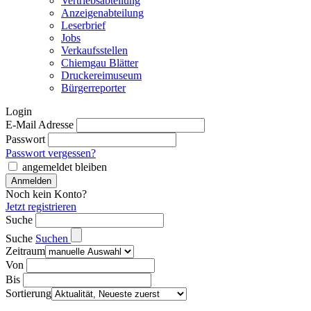
Vertriebsabteilung
Anzeigenabteilung
Leserbrief
Jobs
Verkaufsstellen
Chiemgau Blätter
Druckereimuseum
Bürgerreporter
Login
E-Mail Adresse
Passwort
Passwort vergessen?
angemeldet bleiben
Noch kein Konto?
Jetzt registrieren
Suche
Suche
Suchen
Zeitraum
Von
Bis
Sortierung