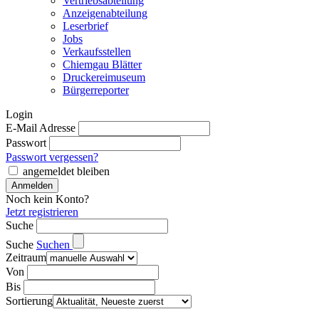
Vertriebsabteilung
Anzeigenabteilung
Leserbrief
Jobs
Verkaufsstellen
Chiemgau Blätter
Druckereimuseum
Bürgerreporter
Login
E-Mail Adresse
Passwort
Passwort vergessen?
angemeldet bleiben
Noch kein Konto?
Jetzt registrieren
Suche
Suche
Suchen
Zeitraum
Von
Bis
Sortierung