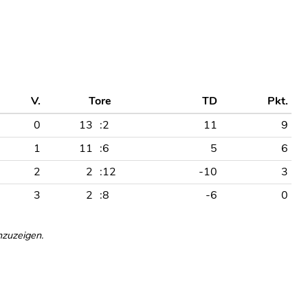
V.
Tore
TD
Pkt.
0
13
:2
11
9
1
11
:6
5
6
2
2
:12
-10
3
3
2
:8
-6
0
nzuzeigen.