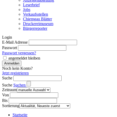
Anzeigenabteilung
Leserbrief
Jobs
Verkaufsstellen
Chiemgau Blätter
Druckereimuseum
Bürgerreporter
Login
E-Mail Adresse
Passwort
Passwort vergessen?
angemeldet bleiben
Noch kein Konto?
Jetzt registrieren
Suche
Suche
Suchen
Zeitraum
Von
Bis
Sortierung
Startseite