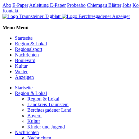
Abo
E-Paper
Anleitung E-Paper
Probeabo
Chiemgau Blätter
Jobs
Ko
Kontakt
Menü
Menü
Startseite
Region & Lokal
Regionalsport
Nachrichten
Boulevard
Kultur
Wetter
Anzeigen
Startseite
Region & Lokal
Region & Lokal
Landkreis Traunstein
Berchtesgadener Land
Bayern
Kultur
Kinder und Jugend
Nachrichten
Nachrichten