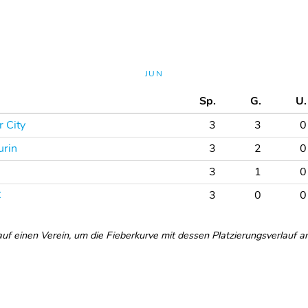
JUN
Sp.
G.
U.
 City
3
3
0
urin
3
2
0
3
1
0
C
3
0
0
 auf einen Verein, um die Fieberkurve mit dessen Platzierungsverlauf a