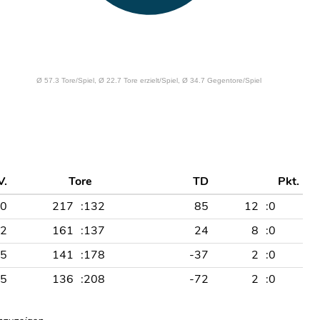
V.
Tore
TD
Pkt.
0
217
:132
85
12
:0
2
161
:137
24
8
:0
5
141
:178
-37
2
:0
5
136
:208
-72
2
:0