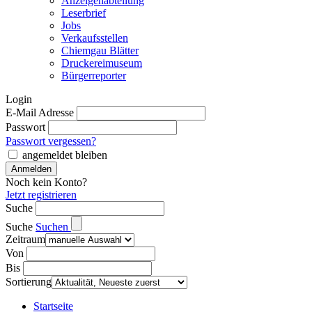
Anzeigenabteilung
Leserbrief
Jobs
Verkaufsstellen
Chiemgau Blätter
Druckereimuseum
Bürgerreporter
Login
E-Mail Adresse
Passwort
Passwort vergessen?
angemeldet bleiben
Noch kein Konto?
Jetzt registrieren
Suche
Suche
Suchen
Zeitraum
Von
Bis
Sortierung
Startseite