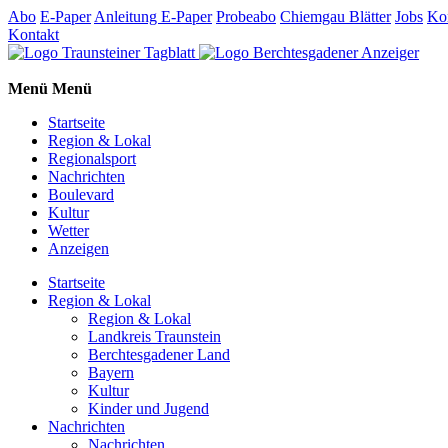
Abo
E-Paper
Anleitung E-Paper
Probeabo
Chiemgau Blätter
Jobs
Ko
Kontakt
Menü
Menü
Startseite
Region & Lokal
Regionalsport
Nachrichten
Boulevard
Kultur
Wetter
Anzeigen
Startseite
Region & Lokal
Region & Lokal
Landkreis Traunstein
Berchtesgadener Land
Bayern
Kultur
Kinder und Jugend
Nachrichten
Nachrichten