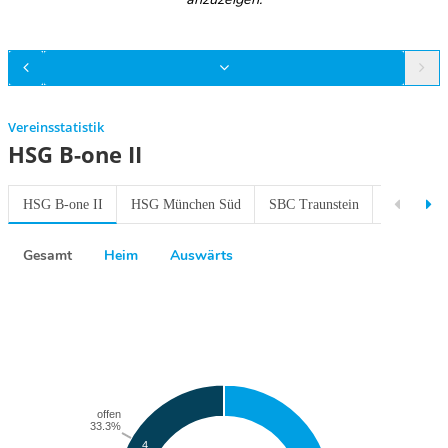
Vereinsstatistik
HSG B-one II
HSG B-one II
HSG München Süd
SBC Traunstein
SV Erlstätt
Gesamt
Heim
Auswärts
Previous
Next