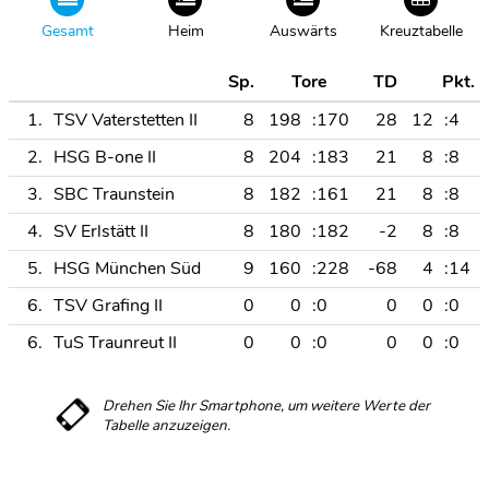
Gesamt
Heim
Auswärts
Kreuztabelle
Sp.
Tore
TD
Pkt.
1.
TSV Vaterstetten II
8
198
:170
28
12
:4
2.
HSG B-one II
8
204
:183
21
8
:8
3.
SBC Traunstein
8
182
:161
21
8
:8
4.
SV Erlstätt II
8
180
:182
-2
8
:8
5.
HSG München Süd
9
160
:228
-68
4
:14
6.
TSV Grafing II
0
0
:0
0
0
:0
6.
TuS Traunreut II
0
0
:0
0
0
:0