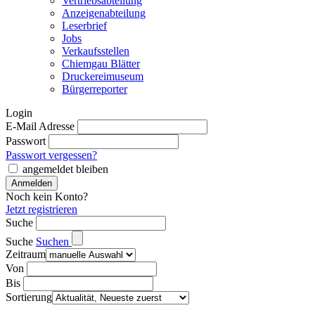
Vertriebsabteilung
Anzeigenabteilung
Leserbrief
Jobs
Verkaufsstellen
Chiemgau Blätter
Druckereimuseum
Bürgerreporter
Login
E-Mail Adresse
Passwort
Passwort vergessen?
angemeldet bleiben
Noch kein Konto?
Jetzt registrieren
Suche
Suche
Suchen
Zeitraum
Von
Bis
Sortierung