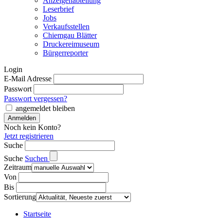
Anzeigenabteilung
Leserbrief
Jobs
Verkaufsstellen
Chiemgau Blätter
Druckereimuseum
Bürgerreporter
Login
E-Mail Adresse
Passwort
Passwort vergessen?
angemeldet bleiben
Noch kein Konto?
Jetzt registrieren
Suche
Suche
Suchen
Zeitraum
Von
Bis
Sortierung
Startseite