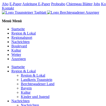
Abo
E-Paper
Anleitung E-Paper
Probeabo
Chiemgau Blätter
Jobs
Ko
Kontakt
Menü
Menü
Startseite
Region & Lokal
Regionalsport
Nachrichten
Boulevard
Kultur
Wetter
Anzeigen
Startseite
Region & Lokal
Region & Lokal
Landkreis Traunstein
Berchtesgadener Land
Bayern
Kultur
Kinder und Jugend
Nachrichten
Nachrichten