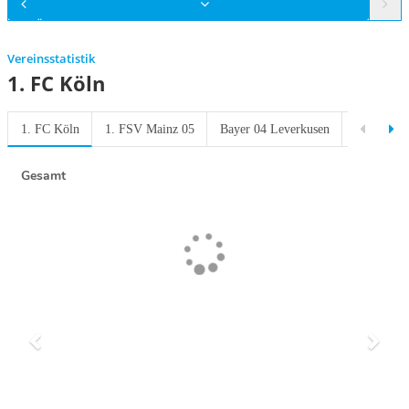
Vereinsstatistik
1. FC Köln
1. FC Köln
1. FSV Mainz 05
Bayer 04 Leverkusen
Borussia 
Gesamt
Previous
Next