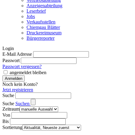
Vertriebsabteilung
Anzeigenabteilung
Leserbrief
Jobs
Verkaufsstellen
Chiemgau Blätter
Druckereimuseum
Bürgerreporter
Login
E-Mail Adresse
Passwort
Passwort vergessen?
angemeldet bleiben
Noch kein Konto?
Jetzt registrieren
Suche
Suche
Suchen
Zeitraum
Von
Bis
Sortierung