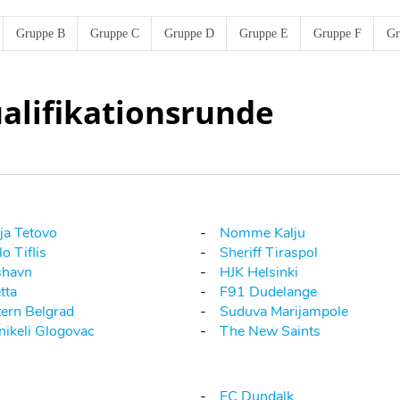
Gruppe B
Gruppe C
Gruppe D
Gruppe E
Gruppe F
Gr
alifikationsrunde
ja Tetovo
Nomme Kalju
o Tiflis
Sheriff Tiraspol
shavn
HJK Helsinki
tta
F91 Dudelange
tern Belgrad
Suduva Marijampole
nikeli Glogovac
The New Saints
FC Dundalk