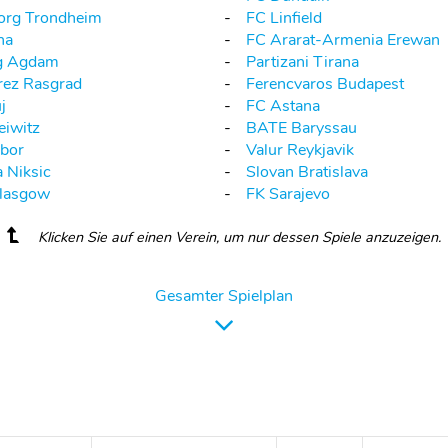
org Trondheim
FC Linfield
na
FC Ararat-Armenia Erewan
g Agdam
Partizani Tirana
rez Rasgrad
Ferencvaros Budapest
j
FC Astana
eiwitz
BATE Baryssau
bor
Valur Reykjavik
a Niksic
Slovan Bratislava
Glasgow
FK Sarajevo
Klicken Sie auf einen Verein, um nur dessen Spiele anzuzeigen.
Gesamter Spielplan