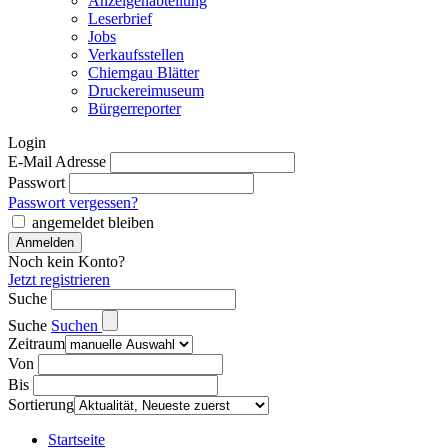
Anzeigenabteilung
Leserbrief
Jobs
Verkaufsstellen
Chiemgau Blätter
Druckereimuseum
Bürgerreporter
Login
E-Mail Adresse
Passwort
Passwort vergessen?
angemeldet bleiben
Noch kein Konto?
Jetzt registrieren
Suche
Suche
Suchen
Zeitraum
Von
Bis
Sortierung
Startseite