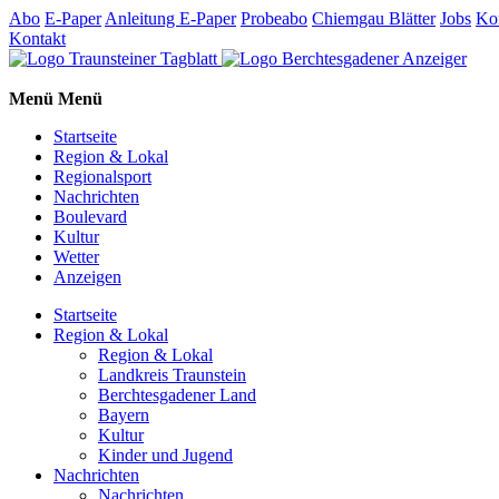
Abo
E-Paper
Anleitung E-Paper
Probeabo
Chiemgau Blätter
Jobs
Ko
Kontakt
Menü
Menü
Startseite
Region & Lokal
Regionalsport
Nachrichten
Boulevard
Kultur
Wetter
Anzeigen
Startseite
Region & Lokal
Region & Lokal
Landkreis Traunstein
Berchtesgadener Land
Bayern
Kultur
Kinder und Jugend
Nachrichten
Nachrichten