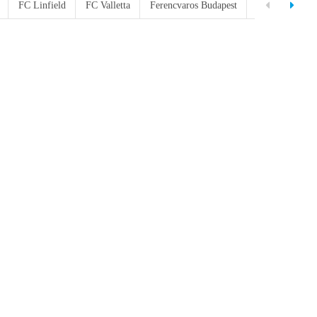
FC Linfield
FC Valletta
Ferencvaros Budapest
FK Sarajevo