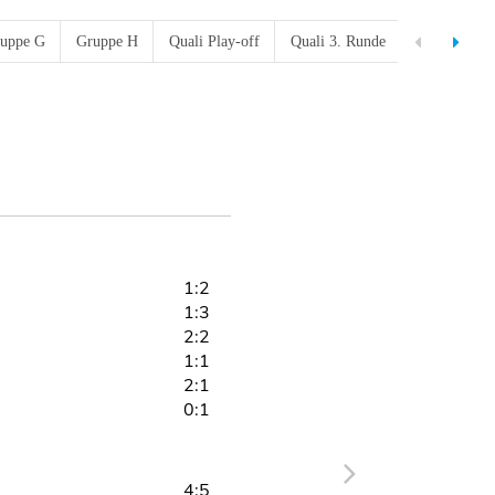
uppe G
Gruppe H
Quali Play-off
Quali 3. Runde
Quali 2. Ru
1:2
1:3
2:2
1:1
2:1
0:1
4:5