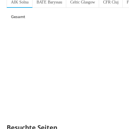
AIK Solna
BATE Baryssau
Celtic Glasgow
CFR Cluj
F
Gesamt
Besuchte Seiten