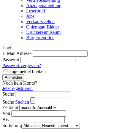
Vertriebsabteilung
Anzeigenabteilung
Leserbrief
Jobs
Verkaufsstellen
Chiemgau Blätter
Druckereimuseum
Bürgerreporter
Login
E-Mail Adresse
Passwort
Passwort vergessen?
angemeldet bleiben
Noch kein Konto?
Jetzt registrieren
Suche
Suche
Suchen
Zeitraum
Von
Bis
Sortierung